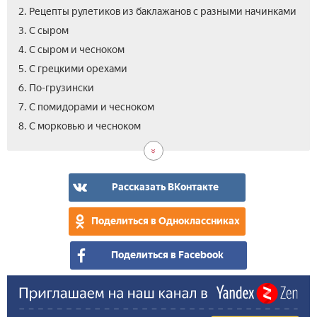
2. Рецепты рулетиков из баклажанов с разными начинками
3. С сыром
4. С сыром и чесноком
5. С грецкими орехами
6. По-грузински
7. С помидорами и чесноком
9.
10.
11.
12.
13.
8. С морковью и чесноком
С
С
С
С
Вид
кур
чес
гри
тво
Рассказать ВКонтакте
Поделиться в Одноклассниках
Поделиться в Facebook