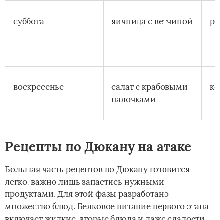
суббота
яичница с ветчиной
ры
воскресенье
салат с крабовыми
ко
палочками
Рецепты по Дюкану на атаке
Большая часть рецептов по Дюкану готовится
легко, важно лишь запастись нужными
продуктами. Для этой фазы разработано
множество блюд. Белковое питание первого этапа
включает жидкие, вторые блюда и даже сладости.