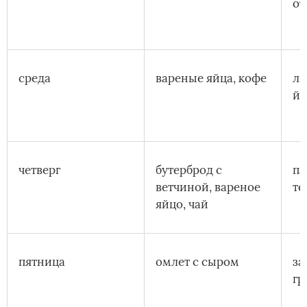
от
среда
вареные яйца, кофе
ли
йо
четверг
бутерброд с
па
ветчиной, вареное
те
яйцо, чай
пятница
омлет с сыром
за
гр