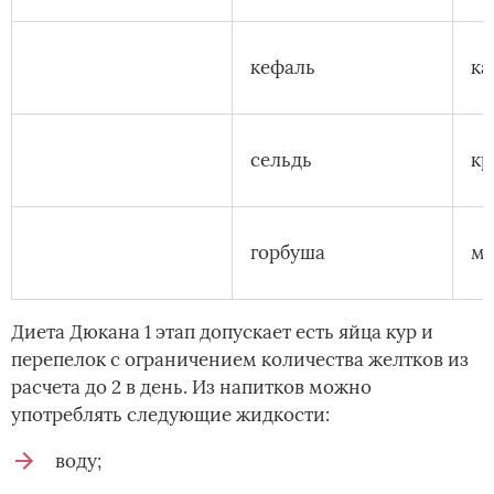
кефаль
ка
сельдь
кр
горбуша
мо
Диета Дюкана 1 этап допускает есть яйца кур и
перепелок с ограничением количества желтков из
расчета до 2 в день. Из напитков можно
употреблять следующие жидкости:
воду;