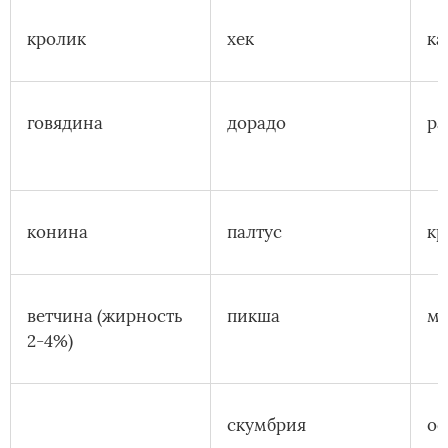
кролик
хек
ка
говядина
дорадо
ра
конина
палтус
кр
ветчина (жирность
пикша
м
2-4%)
скумбрия
ос