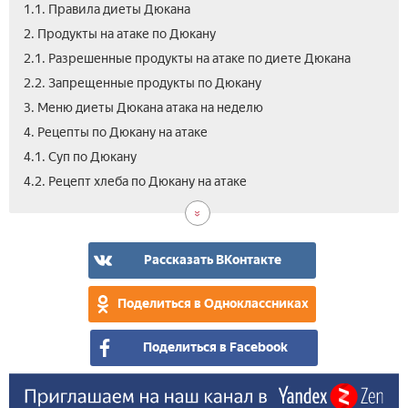
1.1. Правила диеты Дюкана
2. Продукты на атаке по Дюкану
2.1. Разрешенные продукты на атаке по диете Дюкана
2.2. Запрещенные продукты по Дюкану
3. Меню диеты Дюкана атака на неделю
4. Рецепты по Дюкану на атаке
4.1. Суп по Дюкану
4.3.
4.4.
5.
6.
7.
8.
9.
4.2. Рецепт хлеба по Дюкану на атаке
Сы
Дес
Как
Рез
Про
Вид
Отз
Дюк
по
рас
ата
1
ата
Дюк
ата
эта
для
по
дие
Рассказать ВКонтакте
ата
Дюк
Дюк
Поделиться в Одноклассниках
Поделиться в Facebook