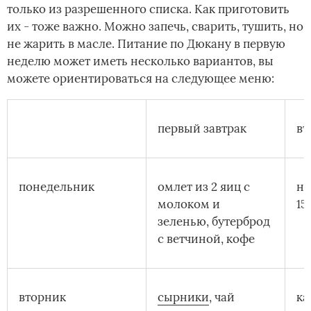
только из разрешенного списка. Как приготовить
их - тоже важно. Можно запечь, сварить, тушить, но
не жарить в масле. Питание по Дюкану в первую
неделю может иметь несколько вариантов, вы
можете ориентироваться на следующее меню:
первый завтрак
вт
понедельник
омлет из 2 яиц с
не
молоком и
15
зеленью, бутерброд
с ветчиной, кофе
вторник
сырники
, чай
ка