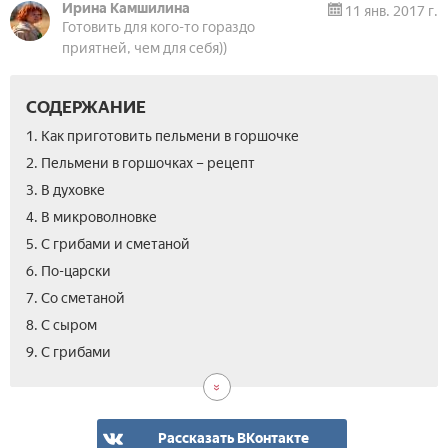
Ирина Камшилина
11 янв. 2017 г.
Готовить для кого-то гораздо
приятней, чем для себя))
СОДЕРЖАНИЕ
1. Как приготовить пельмени в горшочке
2. Пельмени в горшочках – рецепт
3. В духовке
4. В микроволновке
5. С грибами и сметаной
6. По-царски
7. Со сметаной
8. С сыром
10.
11.
12.
13.
14.
9. С грибами
По-
По-
С
Пел
Вид
тае
аму
печ
зап
в
гор
Рассказать ВКонтакте