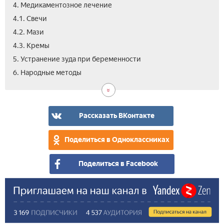
4. Медикаментозное лечение
4.1. Свечи
4.2. Мази
4.3. Кремы
5. Устранение зуда при беременности
6.1.
6.2.
6.3.
7.
8.
6. Народные методы
Сид
Отв
Исп
Про
Вид
ван
ро
лав
зуд
лис
при
гем
Рассказать ВКонтакте
Поделиться в Одноклассниках
Поделиться в Facebook