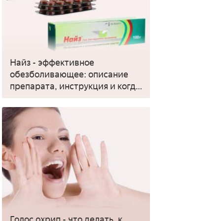
Найз - эффективное
обезболивающее: описание
препарата, инструкция и когда
применять
Голос охрип - что делать, к