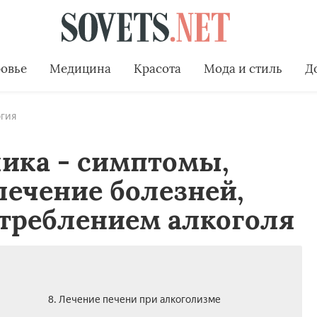
овье
Медицина
Красота
Мода и стиль
Д
гия
ика - симптомы,
лечение болезней,
треблением алкоголя
и
8. Лечение печени при алкоголизме