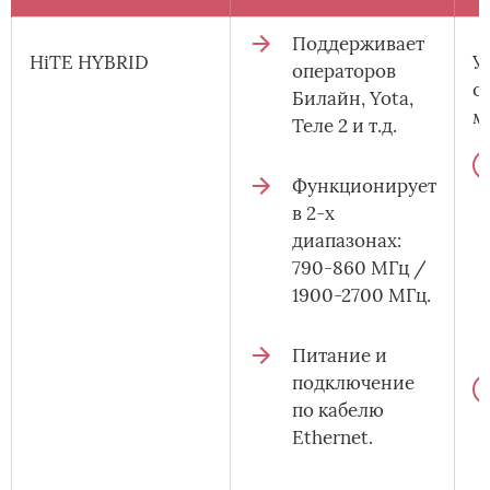
Поддерживает
HiTE HYBRID
У
операторов
о
Билайн, Yota,
м
Теле 2 и т.д.
Функционирует
в 2-х
диапазонах:
790-860 МГц /
1900-2700 МГц.
Питание и
подключение
по кабелю
Ethernet.