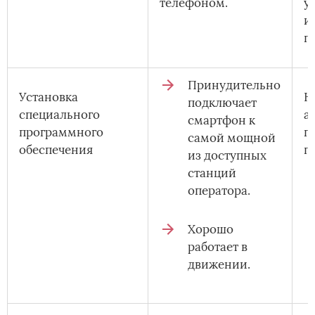
телефоном.
у
и
п
Принудительно
Установка
Н
подключает
специального
а
смартфон к
программного
п
самой мощной
обеспечения
п
из доступных
станций
оператора.
Хорошо
работает в
движении.