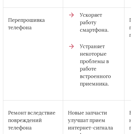
Ускоряет
Перепрошивка
П
работу
телефона
п
смартфона.
п
Устраняет
некоторые
проблемы в
работе
встроенного
приемника.
Ремонт вследствие
Новые запчасти
Е
повреждений
улучшат прием
н
телефона
интернет-сигнала
п