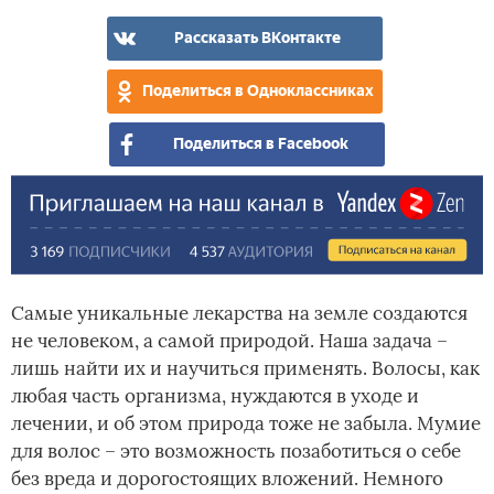
от
Шам
бал
пос
Эко
леч
мас
при
Рассказать ВКонтакте
Син
с
Сти
рас
(25
ира
(50
му
Поделиться в Одноклассниках
мл)
му
мл)
80%
Поделиться в Facebook
(20
мл)
Самые уникальные лекарства на земле создаются
не человеком, а самой природой. Наша задача –
лишь найти их и научиться применять. Волосы, как
любая часть организма, нуждаются в уходе и
лечении, и об этом природа тоже не забыла. Мумие
для волос – это возможность позаботиться о себе
без вреда и дорогостоящих вложений. Немного