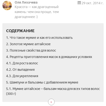
Оля Лихачева
29 окт. 2014 г.
Красота — как драгоценный
камень: чем она проще, тем
драгоценнее :)
СОДЕРЖАНИЕ
1. Что такое мумие и как его использовать
2. Золотое мумие алтайское
3. Полезные свойства для волос
4. Рецепты приготовления масок в домашних условиях
4.1. Для роста волос
4.2. От выпадения
4.3. Для укрепления
5. Шампуни и бальзамы с добавлением мумие
5.2.
5.3.
5.4.
6.
7.
8.
5.1. Мумие алтайское – бальзам-маска для всех типов волос
Shila
Bas
До
Про
Отз
Фо
(300 г)
–
«Ти
док
до
Шам
–
–
и