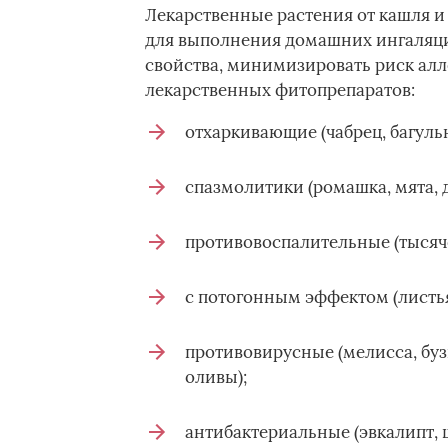
Лекарственные растения от кашля и 
для выполнения домашних ингаляций
свойства, минимизировать риск ал
лекарственных фитопрепаратов:
отхаркивающие (чабрец, багульн
спазмолитики (ромашка, мята, 
противовоспалительные (тысяче
с потогонным эффектом (листья
противовирусные (мелисса, буз
оливы);
антибактериальные (эвкалипт, ш