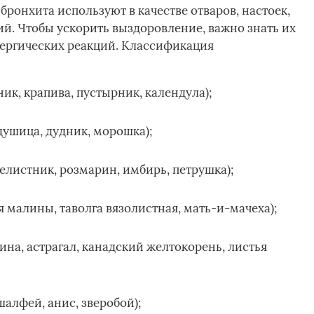
бронхита используют в качестве отваров, настоек,
. Чтобы ускорить выздоровление, важно знать их
лергических реакций. Классификация
ик, крапива, пустырник, календула);
душица, дудник, морошка);
листник, розмарин, имбирь, петрушка);
 малины, таволга вязолистная, мать-и-мачеха);
ина, астрагал, канадский желтокорень, листья
алфей, анис, зверобой);