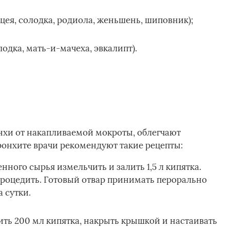
я, солодка, родиола, женьшень, шиповник);
одка, мать-и-мачеха, эвкалипт).
нхи от накапливаемой мокроты, облегчают
онхите врачи рекомендуют такие рецепты:
нного сырья измельчить и залить 1,5 л кипятка.
 процедить. Готовый отвар принимать перорально
 сутки.
рить 200 мл кипятка, накрыть крышкой и настаивать