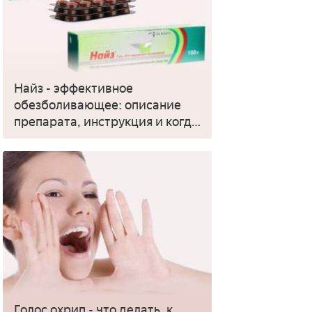
Найз - эффективное
обезболивающее: описание
препарата, инструкция и когда
применять
Голос охрип - что делать, к