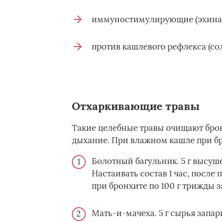
иммуностимулирующие (эхинаце
против кашлевого рефлекса (сол
Отхаркивающие травы
Такие целебные травы очищают бро
дыхание. При влажном кашле при бр
Болотный багульник. 5 г высуше
Настаивать состав 1 час, после
при бронхите по 100 г трижды за
Мать-и-мачеха. 5 г сырья запа