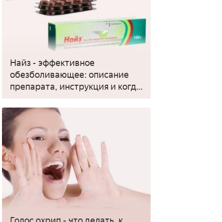
Найз - эффективное
обезболивающее: описание
препарата, инструкция и когда
применять
Голос охрип - что делать, к