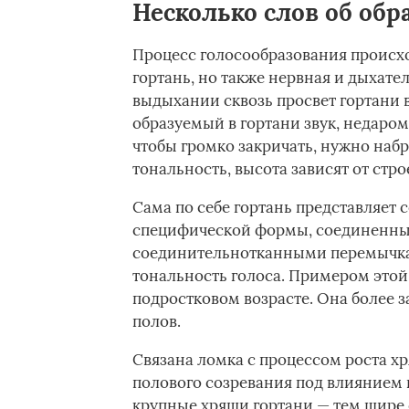
Несколько слов об обр
Процесс голосообразования происход
гортань, но также нервная и дыхате
выдыхании сквозь просвет гортани 
образуемый в гортани звук, недаром
чтобы громко закричать, нужно набра
тональность, высота зависят от стро
Сама по себе гортань представляет 
специфической формы, соединенн
соединительнотканными перемычка
тональность голоса. Примером этой 
подростковом возрасте. Она более з
полов.
Связана ломка с процессом роста х
полового созревания под влиянием
крупные хрящи гортани — тем шире е