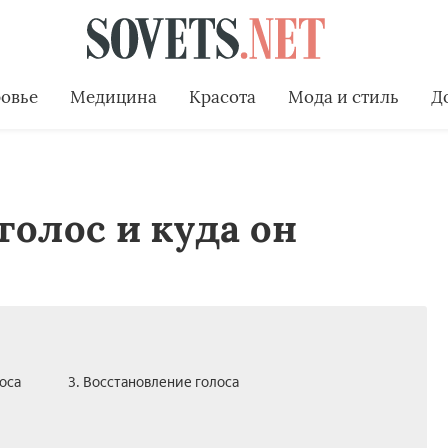
овье
Медицина
Красота
Мода и стиль
Д
голос и куда он
оса
3. Восстановление голоса