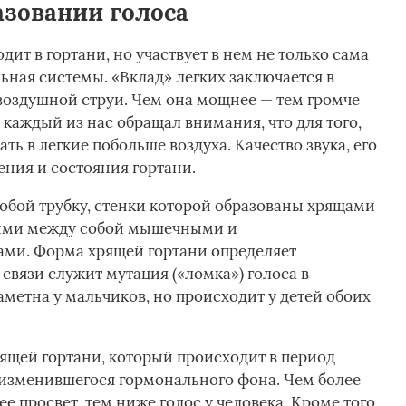
азовании голоса
ит в гортани, но участвует в нем не только сама
льная системы. «Вклад» легких заключается в
воздушной струи. Чем она мощнее — тем громче
 каждый из нас обращал внимания, что для того,
ть в легкие побольше воздуха. Качество звука, его
ения и состояния гортани.
собой трубку, стенки которой образованы хрящами
ыми между собой мышечными и
ми. Форма хрящей гортани определяет
связи служит мутация («ломка») голоса в
аметна у мальчиков, но происходит у детей обоих
рящей гортани, который происходит в период
 изменившегося гормонального фона. Чем более
е просвет, тем ниже голос у человека. Кроме того,