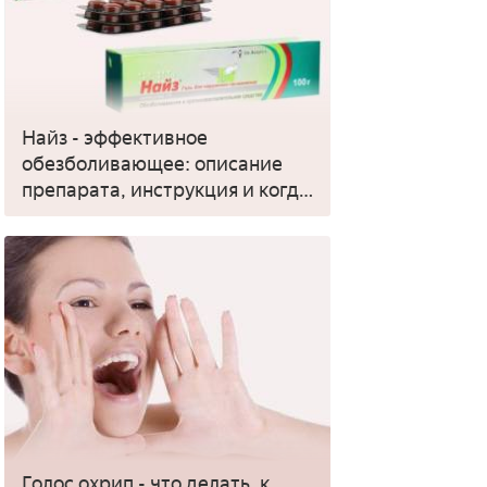
Найз - эффективное
обезболивающее: описание
препарата, инструкция и когда
применять
Голос охрип - что делать, к