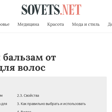
овье
Медицина
Красота
Мода и стиль
Д
 бальзам от
для волос
ам
2.3. Свойства
 для
3. Как правильно выбрать и использовать