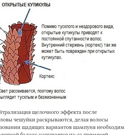
ейтрализация щелочного эффекта после
ловы чешуйки раскрываются, делая волосы
ьзовании щадящих вариантов шампуня необходим
лочной баланс нарушается из-за примесей,