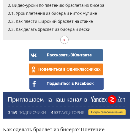
2. Видео-уроки по плетению браслета из бисера
2.1. Урок плетения из бисера и ниток мулине
2.2. Как плести широкий браслет на станке
2.4.
2.5.
2.3. Как делать браслет из бисера и лески
Пле
Бра
бра
из
с
бис
по
и
Рассказать ВКонтакте
про
бул
с
Поделиться в Одноклассниках
пам
и
Поделиться в Facebook
бис
Как сделать браслет из бисера? Плетение