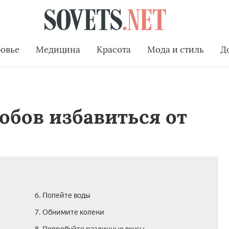
овье
Медицина
Красота
Мода и стиль
Д
обов избавиться от
6. Попейте воды
7. Обнимите колени