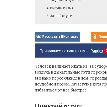
3. Задержите дыхание
4. Высуньте язык
5. Закройте уши
Рассказать ВКонтакте
Поде
Человек начинает икать из-за судо
воздуха в дыхательные пути перекр
вызвано переохлаждением, перееда
неудобной позой. Зачастую икота пр
избавиться от нее быстрее.
Прикройте рот