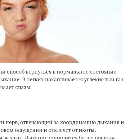
ий способ вернуться в нормальное состояние –
дыхание. В легких накапливается углекислый газ,
имает спазм.
й нерв
, отвечающий за координацию дыхания и
 новом ощущении и отвлечет от икоты.
 за язык. Дыхание становится более ровным,