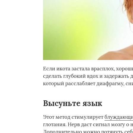
Если икота застала врасплох, хорош
сделать глубокий вдох и задержать 
который расслабляет диафрагму, сн
Высуньте язык
Этот метод стимулирует
блуждающи
глотания. Нерв даст сигнал мозгу о
Дополнительно можно потянуть себя