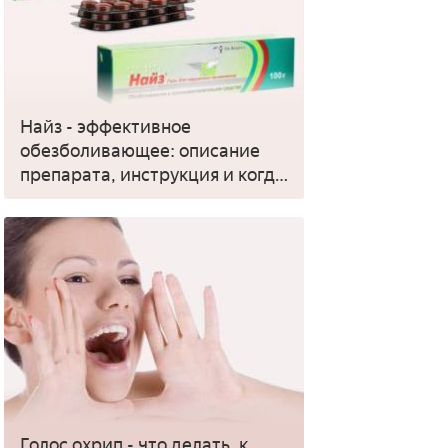
Найз - эффективное
обезболивающее: описание
препарата, инструкция и когда
применять
Голос охрип - что делать, к