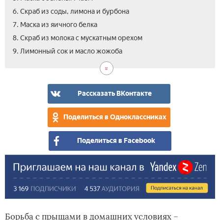
6. Скраб из соды, лимона и бурбона
7. Маска из яичного белка
8. Скраб из молока с мускатным орехом
10.
9. Лимонный сок и масло жожоба
Вид
Рассказать ВКонтакте
Поделиться в Одноклассниках
Поделиться в Facebook
Борьба с прыщами в домашних условиях –