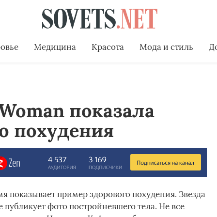
овье
Медицина
Красота
Мода и стиль
Д
 Woman показала
о похудения
мя показывает пример здорового похудения. Звезда
публикует фото постройневшего тела. Не все