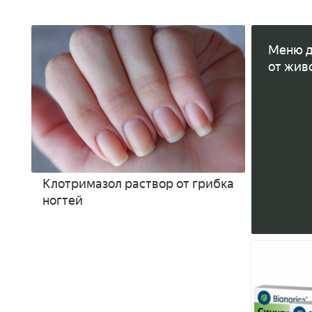
Меню д
от жив
Клотримазол раствор от грибка
ногтей