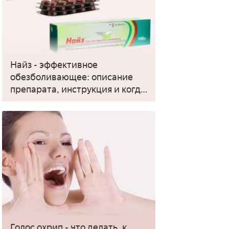
Найз - эффективное
обезболивающее: описание
препарата, инструкция и когда
применять
Голос охрип - что делать, к