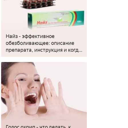
Найз - эффективное
обезболивающее: описание
препарата, инструкция и когда
применять
Голос охрип - что делать, к