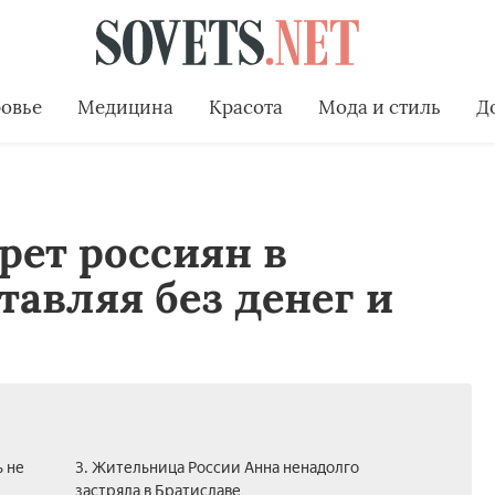
овье
Медицина
Красота
Мода и стиль
Д
рет россиян в
тавляя без денег и
 не
3. Жительница России Анна ненадолго
застряла в Братиславе