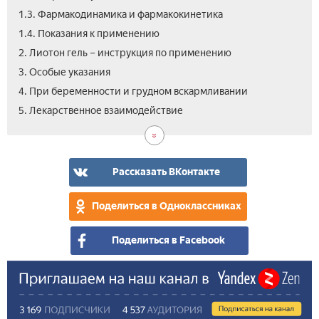
1.3. Фармакодинамика и фармакокинетика
1.4. Показания к применению
2. Лиотон гель – инструкция по применению
3. Особые указания
4. При беременности и грудном вскармливании
6.
7.
8.
9.
10.
11.
12.
5. Лекарственное взаимодействие
Про
Поб
Усл
Лио
Цен
Вид
Отз
дей
про
–
на
и
и
ана
Лио
пер
хра
гел
Рассказать ВКонтакте
Поделиться в Одноклассниках
Поделиться в Facebook