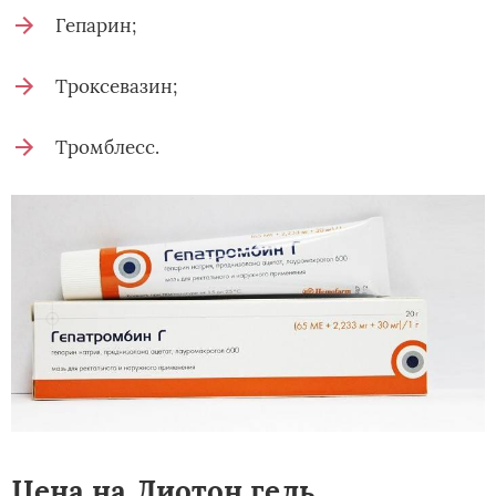
Гепарин;
Троксевазин;
Тромблесс.
Цена на Лиотон гель