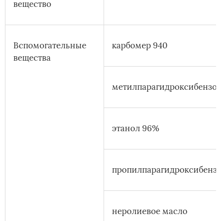
вещество
Вспомогательные
карбомер 940
вещества
метилпарагидроксибензоа
этанол 96%
пропилпарагидроксибензо
неролиевое масло