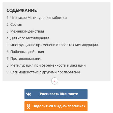
СОДЕРЖАНИЕ
1. Что такое Метилурацил таблетки
2. Состав
3. Механизм действия
4. Для чего Метилурацил
5. Инструкция по применению таблеток Метилурацил
6. Побочные действия
7. Противопоказания
8. Метилурацил при беременности и лактации
10.
11.
12.
9. Взаимодействие с другими препаратами
Ана
Цен
Вид
пок
к
пр
Рассказать ВКонтакте
Мет
Поделиться в Одноклассниках