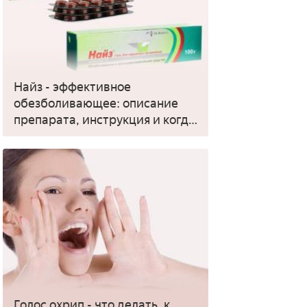
Найз - эффективное
обезболивающее: описание
препарата, инструкция и когда
применять
Голос охрип - что делать, к