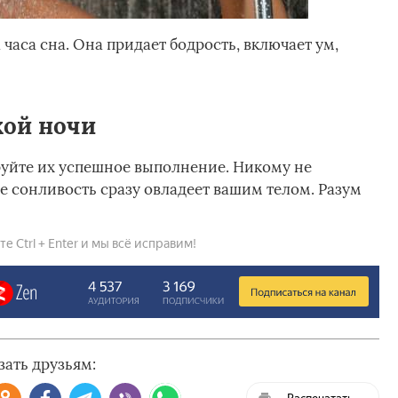
часа сна. Она придает бодрость, включает ум,
хой ночи
руйте их успешное выполнение. Никому не
че сонливость сразу овладеет вашим телом. Разум
 Ctrl + Enter и мы всё исправим!
зать друзьям:
Распечатать