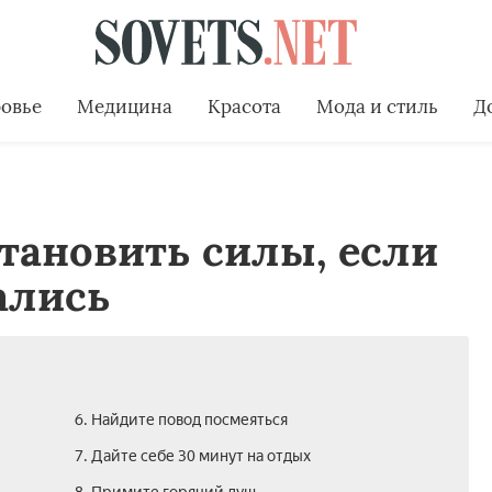
овье
Медицина
Красота
Мода и стиль
Д
становить силы, если
ались
6. Найдите повод посмеяться
7. Дайте себе 30 минут на отдых