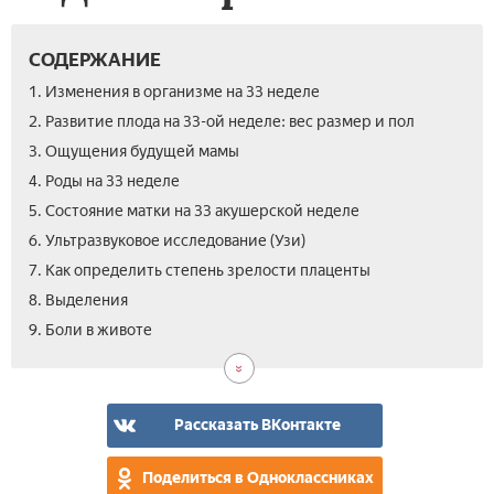
СОДЕРЖАНИЕ
1. Изменения в организме на 33 неделе
2. Развитие плода на 33-ой неделе: вес размер и пол
3. Ощущения будущей мамы
4. Роды на 33 неделе
5. Состояние матки на 33 акушерской неделе
6. Ультразвуковое исследование (Узи)
7. Как определить степень зрелости плаценты
8. Выделения
10.
11.
12.
9. Боли в животе
Про
Ре
Сек
и
пит
спо
и
леч
вес
Рассказать ВКонтакте
ма
Поделиться в Одноклассниках