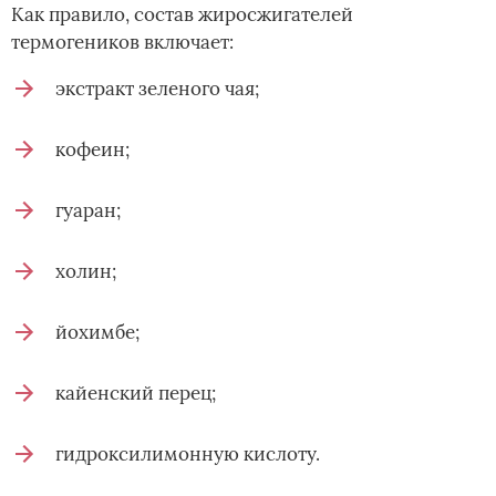
Как правило, состав жиросжигателей
термогеников включает:
экстракт зеленого чая;
кофеин;
гуаран;
холин;
йохимбе;
кайенский перец;
гидроксилимонную кислоту.