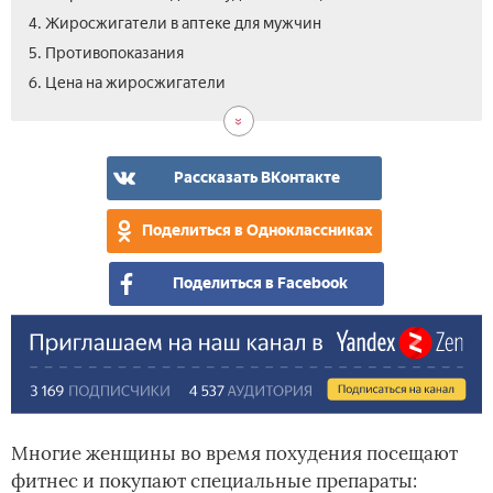
4. Жиросжигатели в аптеке для мужчин
5. Противопоказания
7.
8.
6. Цена на жиросжигатели
Вид
Отз
пре
для
сжи
Рассказать ВКонтакте
жи
в
Поделиться в Одноклассниках
апт
Поделиться в Facebook
Многие женщины во время похудения посещают
фитнес и покупают специальные препараты: