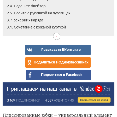
2.4. Наденьте блейзер
2.5. Носите с рубашкой на пуговицах
3. 4 вечерних наряда
3.2.
3.3.
3.4.
3.1. Сочетание с кожаной курткой
Пои
Сти
Над
с
с
кру
при
топ
топ
с
Рассказать ВКонтакте
отк
пле
Поделиться в Одноклассниках
Поделиться в Facebook
Плиссированные юбки — универсальный элемент