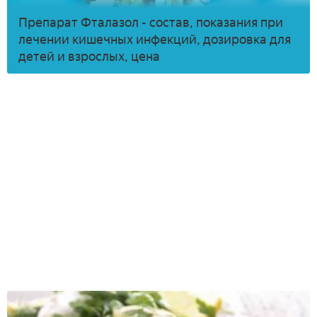
Препарат Фталазол - состав, показания при
лечении кишечных инфекций, дозировка для
детей и взрослых, цена