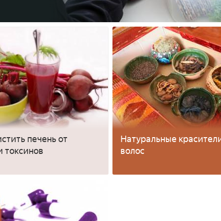
истить печень от
Натуральные красители
и токсинов
волос