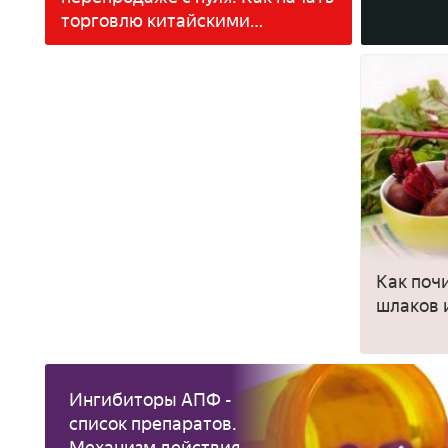
торговлю китайскими
товарами без вложений
Как поч
шлаков 
Ингибиторы АПФ -
список препаратов.
Механизм действия