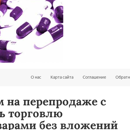
О нас
Карта сайта
Соглашение
Обратн
м на перепродаже с
ть торговлю
варами без вложений