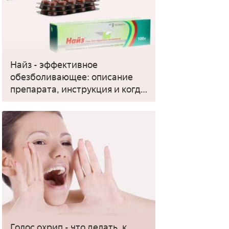
Найз - эффективное
обезболивающее: описание
препарата, инструкция и когда
применять
Голос охрип - что делать, к