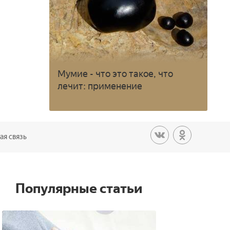
Мумие - что это такое, что
лечит: применение
ая связь
Популярные статьи