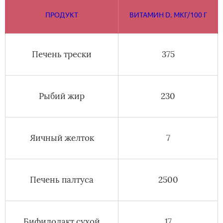
ПРОДУКТ
ВИТАМИН D, МКГ/100 Г
Печень трески
375
Рыбий жир
230
Яичный желток
7
Печень палтуса
2500
Бифидолакт сухой
17