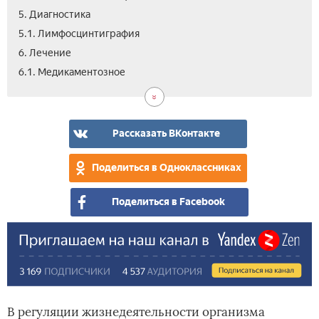
5. Диагностика
5.1. Лимфосцинтиграфия
6. Лечение
6.2.
6.3.
7.
8.
6.1. Медикаментозное
Мас
Нар
Про
Вид
сре
Рассказать ВКонтакте
Поделиться в Одноклассниках
Поделиться в Facebook
В регуляции жизнедеятельности организма