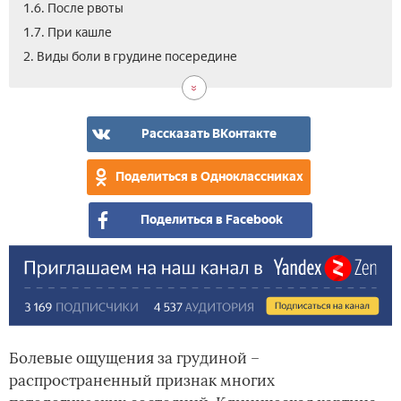
1.6. После рвоты
1.7. При кашле
2.1.
2.2.
2.3.
2.4.
3.
2. Виды боли в грудине посередине
Рез
Сил
Но
Дав
Вид
что
озн
бол
Рассказать ВКонтакте
и
жж
Поделиться в Одноклассниках
в
гру
Поделиться в Facebook
кле
пос
Болевые ощущения за грудиной –
распространенный признак многих