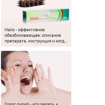
Найз - эффективное
обезболивающее: описание
препарата, инструкция и когда
применять
Голос охрип - что делать, к