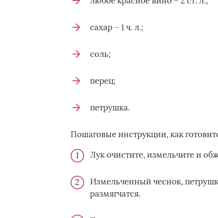
любое красное вино – 2 ст. л.;
сахар – 1 ч. л.;
соль;
перец;
петрушка.
Пошаговые инструкции, как готовит
Лук очистите, измельчите и об
Измельченный чеснок, петрушку 
размягчатся.