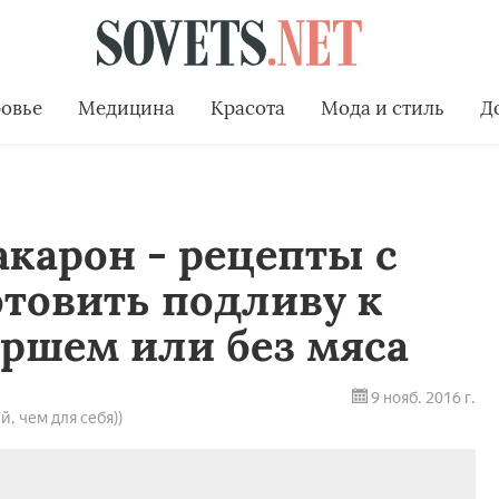
овье
Медицина
Красота
Мода и стиль
Д
карон - рецепты с
отовить подливу к
ршем или без мяса
9 нояб. 2016 г.
й, чем для себя))