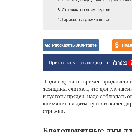
2.1. На какую луну лучше стричь воло
3. Стрижка по дням недели
4. Гороскоп стрижки волос
Рассказать ВКонтакте
Поде
Люди с древних времен придавали с
женщины считают, что для улучшения
и густоты прядей, надо соблюдать 
внимание на даты лунного календар
стрижки.
Благоприятные дни д