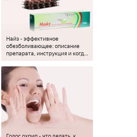
Найз - эффективное
обезболивающее: описание
препарата, инструкция и когда
применять
Голос охрип - что делать, к