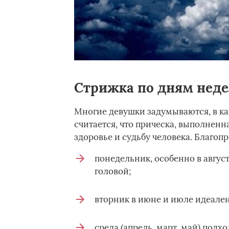
Стрижка по дням нед
Многие девушки задумываются, в ка
считается, что прическа, выполненн
здоровье и судьбу человека. Благоп
понедельник, особенно в авгус
головой;
вторник в июне и июле идеален
среда (апрель, март, май) подх