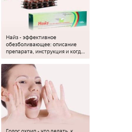
Найз - эффективное
обезболивающее: описание
препарата, инструкция и когда
применять
Голос охрип - что делать, к