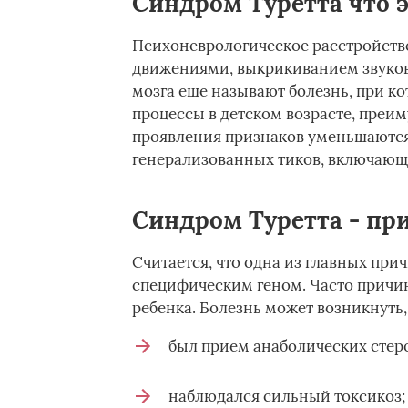
Синдром Туретта что 
Психоневрологическое расстройств
движениями, выкрикиванием звуков 
мозга еще называют болезнь, при ко
процессы в детском возрасте, преим
проявления признаков уменьшаются.
генерализованных тиков, включающ
Синдром Туретта - пр
Считается, что одна из главных при
специфическим геном. Часто причи
ребенка. Болезнь может возникнуть,
был прием анаболических стеро
наблюдался сильный токсикоз;