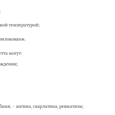
;
кой температурой;
филококком.
тта могут:
ождении;
ами, – ангина, скарлатина, ревматизм;