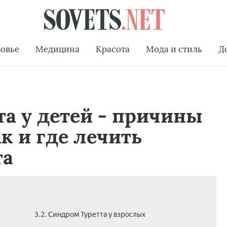
овье
Медицина
Красота
Мода и стиль
Д
а у детей - причины
к и где лечить
та
3.2. Синдром Туретта у взрослых