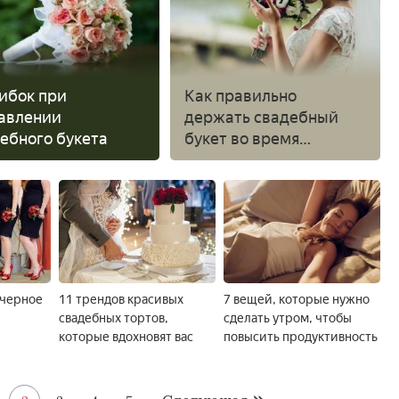
ибок при
Как правильно
авлении
держать свадебный
ебного букета
букет во время
позирования для
фотографий
 черное
11 трендов красивых
7 вещей, которые нужно
свадебных тортов,
сделать утром, чтобы
которые вдохновят вас
повысить продуктивность