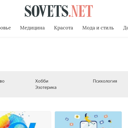
овье
Медицина
Красота
Мода и стиль
Д
во
Хобби
Психология
Эзотерика