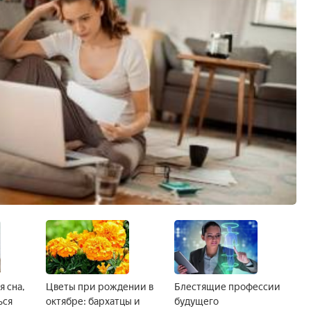
я сна,
Цветы при рождении в
Блестящие профессии
ься
октябре: бархатцы и
будущего