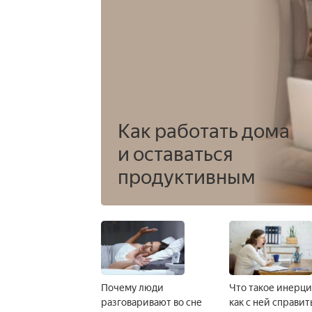
Как работать дома
и оставаться
продуктивным
Почему люди
Что такое инерци
разговаривают во сне
как с ней справит