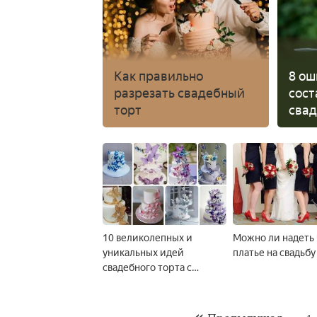
Как правильно
8 ош
разрезать свадебный
сост
торт
свад
10 великолепных и
Можно ли надеть
уникальных идей
платье на свадьбу
свадебного торта с
бабочками