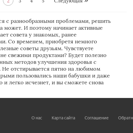
Следующая
2
3
4
5
тся с разнообразными проблемами, решить
а может. И поэтому начинает активные
ает совета у знакомых, ранее
ми. Со временем, приобретя немного
олезные советы друзьям. Чувствуете
 не свежими продуктами? Будет полезно
енных методов улучшения здоровья с
 Не отстирывается пятно на любимом
орыми пользовались наши бабушки и даже
 и легко исчезнет, и вы сможете снова
О нас
Карта сайта
Соглашение
Обратн