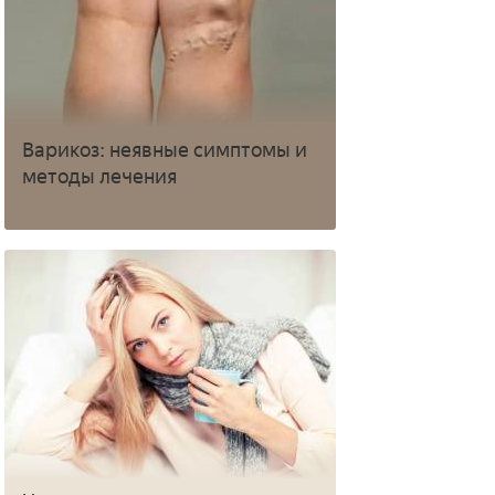
Варикоз: неявные симптомы и
методы лечения