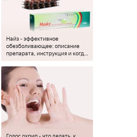
Найз - эффективное
обезболивающее: описание
препарата, инструкция и когда
применять
Голос охрип - что делать, к