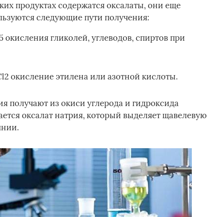
аких продуктах содержатся оксалаты, они еще
ользуются следующие пути получения:
 окисления гликолей, углеводов, спиртов при
Cl2 окисление этилена или азотной кислоты.
 получают из окиси углерода и гидроксида
чается оксалат натрия, который выделяет щавелевую
янии.