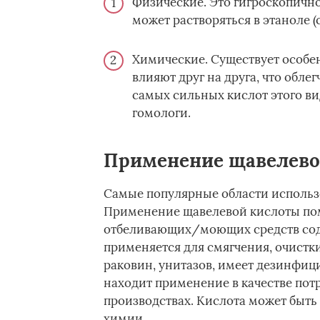
Физические. Это гигроскопично
может растворяться в этаноле (с
Химические. Существует особе
влияют друг на друга, что обле
самых сильных кислот этого ви
гомологи.
Применение щавелево
Самые популярные области использо
Применение щавелевой кислоты пом
отбеливающих/моющих средств сод
применяется для смягчения, очистки
раковин, унитазов, имеет дезинфиц
находит применение в качестве пот
производствах. Кислота может быть
химии.