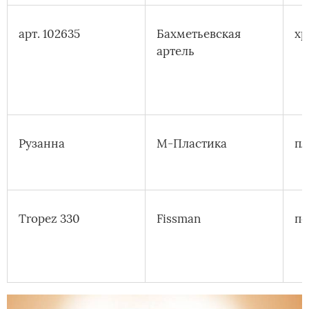
арт. 102635
Бахметьевская
хр
артель
Рузанна
М-Пластика
пл
Tropez 330
Fissman
по