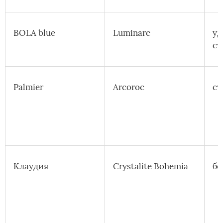
BOLA blue
Luminarc
уд
ст
Palmier
Arcoroc
ст
Клаудия
Crystalite Bohemia
бо