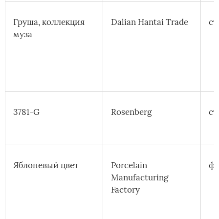
Груша, коллекция
Dalian Hantai Trade
ст
муза
3781-G
Rosenberg
ст
Яблоневый цвет
Porcelain
ф
Manufacturing
Factory