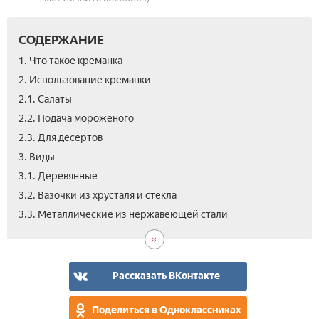
СОДЕРЖАНИЕ
1. Что такое креманка
2. Использование креманки
2.1. Салаты­
2.2. Подача мороженого
2.3. Для десертов
3. Виды­
3.1. Деревянные
3.2. Вазочки из хрусталя и стекла
3.4.
3.5.
4.
5.
5.1.
5.2.
5.3.
5.4.
6.
3.3. Металлические из нержавеющей стали
Фа
Пла
Как
Рец
По
Ры
Ша
Тир
Вид
кре
бл
сал
сал
мор
выб
в
с
«Ми
с
кре
кре
шок
Рассказать ВКонтакте
аво
и
и
оре
Поделиться в Одноклассниках
лис