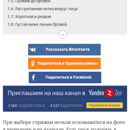
1.5. Прямая до бровей
1.6. Растрепанная челка вокруг лица
1.7. Короткая и редкая
1.9.
1.10
2.
1.8. Густая ниже линии бровей
Вол
Мно
Вид
пер
рва
Рассказать ВКонтакте
Поделиться в Одноклассниках
Поделиться в Facebook
При выборе стрижки нельзя основываться на фото
в интернете или журнале. Есть риск получить в