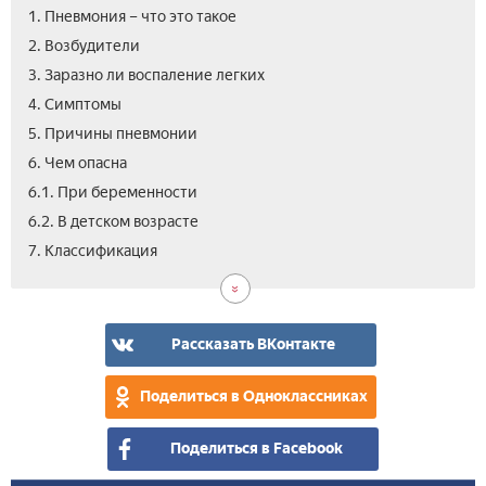
1. Пневмония – что это такое
2. Возбудители
3. Заразно ли воспаление легких
4. Симптомы
5. Причины пневмонии
6. Чем опасна
6.1. При беременности
6.2. В детском возрасте
8.
9.
9.1.
10.
10.1
10.2
11.
12.
13.
14.
7. Классификация
Ста
Диа
Аус
Леч
Пре
Нар
Осл
Как
Про
Вид
сре
пне
не
зар
пне
Рассказать ВКонтакте
от
бол
Поделиться в Одноклассниках
Поделиться в Facebook