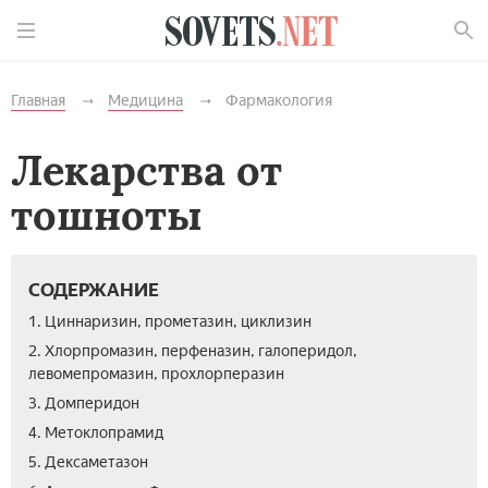
Найти
Главная
Медицина
Фармакология
Лекарства от
тошноты
СОДЕРЖАНИЕ
1. Циннаризин, прометазин, циклизин
2. Хлорпромазин, перфеназин, галоперидол,
левомепромазин, прохлорперазин
3. Домперидон
4. Метоклопрамид
5. Дексаметазон