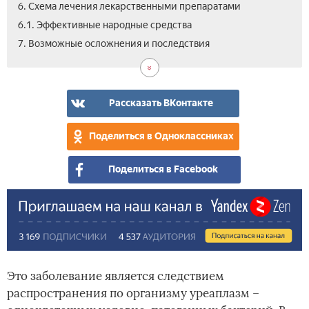
6. Схема лечения лекарственными препаратами
6.1. Эффективные народные средства
8.
9.
7. Возможные осложнения и последствия
Про
Вид
заб
об
инф
уре
Рассказать ВКонтакте
у
му
Поделиться в Одноклассниках
Поделиться в Facebook
Это заболевание является следствием
распространения по организму уреаплазм –