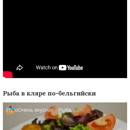
Рыба в кляре по-бельгийски
Ну, оОчень вкусная - Рыба в кляре по-бельгийски!