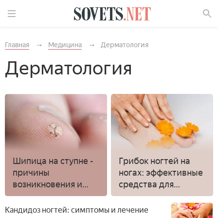
Найти
Главная
Медицина
Дерматология
Дерматология
Шипица на ступне -
Грибок ногтей на
причины
ногах: эффективные
возникновения и
средства для
лечение
лечения
Кандидоз ногтей: симптомы и лечение