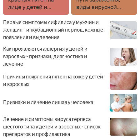
лице у детей и
виды вирусной
взрослых - лечение
инфекции,
диагностика,
Первые симптомы сифилиса у мужчин и
симптомы, лечение
женщин - инкубационный период, кожные
и профилактика
появления и выделения
Как проявляется аллергия у детей и
взрослых - признаки, диагностика и
лечение
Причины появления пятен на коже у детей
и взрослых
Признаки и лечение лишая у человека
Лечение и симптомы вируса герпеса
шестого типа у детей и взрослых - список
препаратов и профилактика