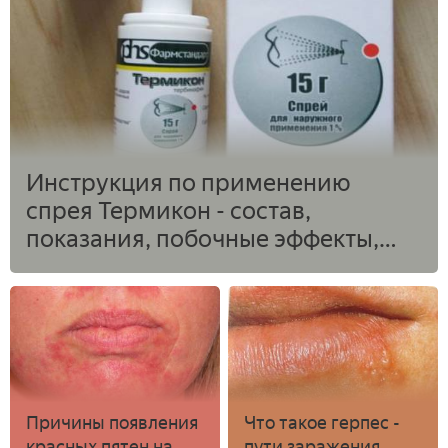
Инструкция по применению
спрея Термикон - состав,
показания, побочные эффекты,
аналоги и цена
Причины появления
Что такое герпес -
красных пятен на
пути заражения,