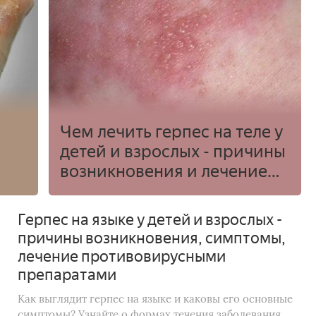
Чем лечить герпес на теле у
детей и взрослых - причины
возникновения и лечение
противовирусными
средствами
Герпес на языке у детей и взрослых -
причины возникновения, симптомы,
лечение противовирусными
препаратами
Как выглядит герпес на языке и каковы его основные
симптомы? Узнайте о формах течения заболевания,