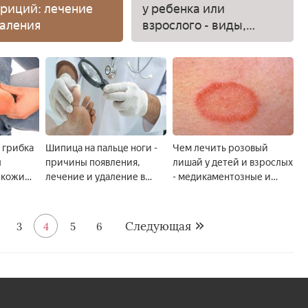
риций: лечение
у ребенка или
аления
взрослого - виды,
причины
возникновения,
симптомы и лечение
т грибка
Шипица на пальце ноги -
Чем лечить розовый
ы
причины появления,
лишай у детей и взрослых
 кожи
лечение и удаление в
- медикаментозные и
ми и
домашних условиях
народные средства
ствами
Следующая
3
4
5
6