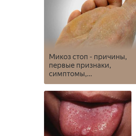
Микоз стоп - причины,
первые признаки,
симптомы,
медикаментозное и
народное лечение