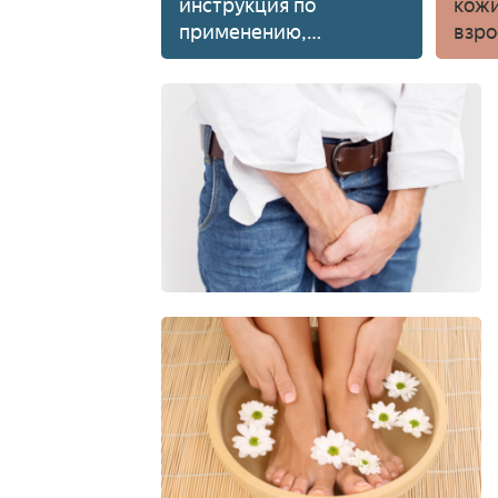
инструкция по
кожи
применению,
взро
показания, форма
исто
выпуска, состав,
сим
побочные эффекты и
диаг
цена