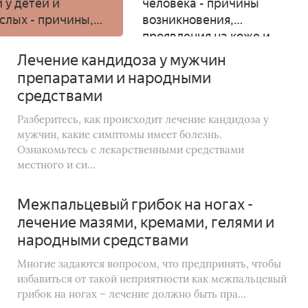
 у детей и
человека - причины
слых - причины,
возникновения,
чники заражения,
проявления на коже и
птомы,
волосистой части
Лечение кандидоза у мужчин
ностика и лечение
головы, методы
препаратами и народными
лечения
средствами
Разберитесь, как происходит лечение кандидоза у
мужчин, какие симптомы имеет болезнь.
Ознакомьтесь с лекарственными средствами
местного и си...
Межпальцевый грибок на ногах -
лечение мазями, кремами, гелями и
народными средствами
Многие задаются вопросом, что предпринять, чтобы
избавиться от такой неприятности как межпальцевый
грибок на ногах – лечение должно быть пра...