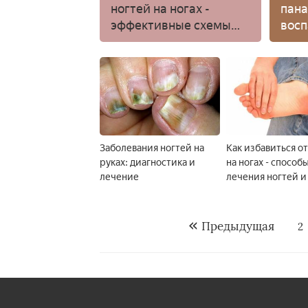
ногтей на ногах -
пана
эффективные схемы
восп
приема медикаментов
и народных средств
Заболевания ногтей на
Как избавиться о
руках: диагностика и
на ногах - способ
лечение
лечения ногтей и
медикаментозны
народными сред
Предыдущая
2