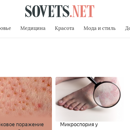
овье
Медицина
Красота
Мода и стиль
Д
ковое поражение
Микроспория у