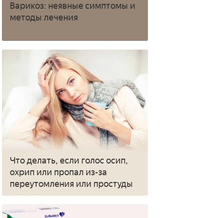
Варикоз: неявные симптомы и
методы лечения
Что делать, если голос осип,
охрип или пропал из-за
переутомления или простуды