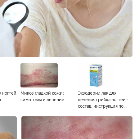
к ногтей
Микоз гладкой кожи:
Экзодерил лак для
х
симптомы и лечение
лечения грибка ногтей -
состав, инструкция по
применению,
противопоказания,
аналоги и цена