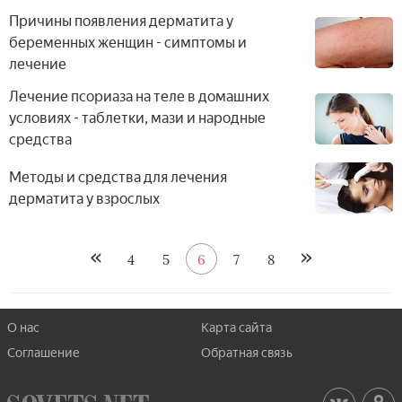
Причины появления дерматита у
беременных женщин - симптомы и
лечение
Лечение псориаза на теле в домашних
условиях - таблетки, мази и народные
средства
Методы и средства для лечения
дерматита у взрослых
4
5
6
7
8
О нас
Карта сайта
Соглашение
Обратная связь