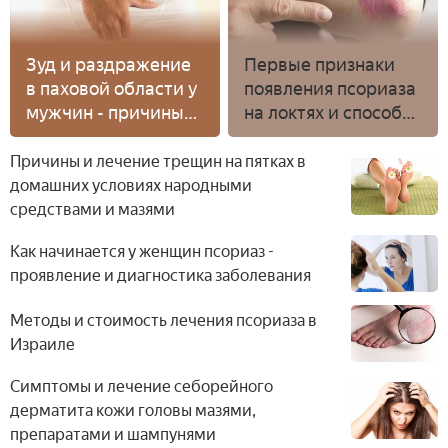
Зуд и раздражение
Первые признаки
в паховой области у
появления псориаза
мужчин - причины
на локтях и способы
возникновения и
лечения в домашних
лечение
условиях
Причины и лечение трещин на пятках в
домашних условиях народными
средствами и мазями
Как начинается у женщин псориаз -
проявление и диагностика заболевания
Методы и стоимость лечения псориаза в
Израиле
Симптомы и лечение себорейного
дерматита кожи головы мазями,
препаратами и шампунями