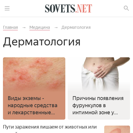
Найти
Главная
Медицина
Дерматология
Дерматология
Виды экземы -
Причины появления
народные средства
фурункулов в
и лекарственные
интимной зоне у
препараты для
мужчин и женщин -
лечения в домашних
лечение народными
Пути заражения лишаем от животных или