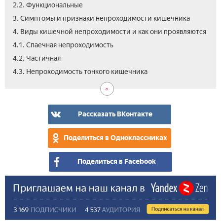
2.2. Функциональные
3. Симптомы и признаки непроходимости кишечника
4. Виды кишечной непроходимости и как они проявляются
4.1. Спаечная непроходимость
4.2. Частичная
4.4.
5.
5.1.
5.2.
5.3.
6.
7.
4.3. Непроходимость тонкого кишечника
Тол
Леч
Хир
Дие
Нар
Вид
Фо
киш
бол
вме
сре
Как
киш
у
изб
неп
взр
от
Рассказать ВКонтакте
и
киш
дет
неп
Поделиться в Одноклассниках
в
дом
Поделиться в Facebook
усл