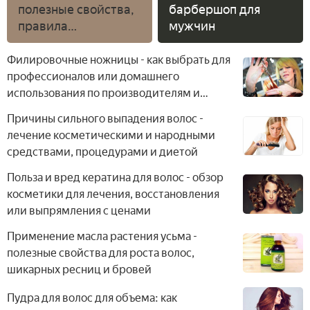
полезные свойства,
барбершоп для
правила
мужчин
применения и
выбора,
Филировочные ножницы - как выбрать для
приготовление
профессионалов или домашнего
масок в домашних
использования по производителям и
условиях
ценам
Причины сильного выпадения волос -
лечение косметическими и народными
средствами, процедурами и диетой
Польза и вред кератина для волос - обзор
косметики для лечения, восстановления
или выпрямления с ценами
Применение масла растения усьма -
полезные свойства для роста волос,
шикарных ресниц и бровей
Пудра для волос для объема: как