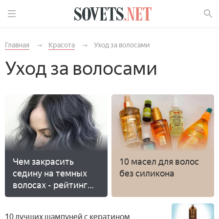
Найти
Главная
Красота
Уход за волосами
Уход за волосами
Чем закрасить
10 масел для волос
седину на темных
без силикона
волосах - рейтинг
лучших красок
10 лучших шампуней с кератином