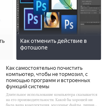
ть
Как отменить действие в
фотошопе
Как самостоятельно почистить
компьютер, чтобы не тормозил, с
помощью программ и встроенных
функций системы
Длительное использование компьютера сказывается
на его производительности. Какой бы хорошей ни
была ваша комплектация, мусорные файлы, лишни...