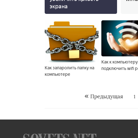
экрана
Как к компьютеру
Как запаролить папку на
подключить wifi 
компьютере
Предыдущая
1