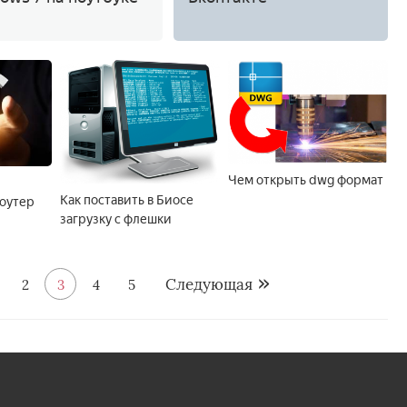
Чем открыть dwg формат
Как поставить в Биосе
роутер
загрузку с флешки
Следующая
2
3
4
5