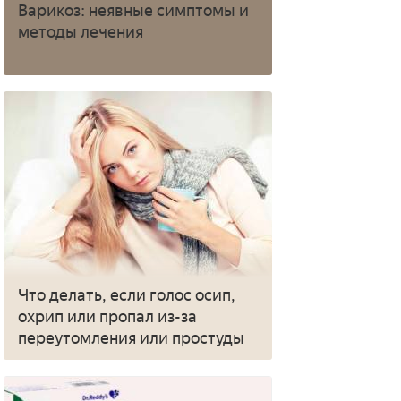
Варикоз: неявные симптомы и
методы лечения
Что делать, если голос осип,
охрип или пропал из-за
переутомления или простуды