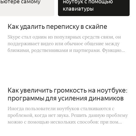
пьютере самому
ноутбук с помощью
клавиатуры
Как удалить переписку в скайпе
Skype стал одним из популярных средств связи, он
поддерживает видео или обычное общение между
близкими, родственниками и партнерами. Функцио...
Как увеличить громкость на ноутбуке:
программы для усиления динамиков
Иногда пользователи ноутбуков сталкиваются с
проблемой, когда нет звука. Решить данную проблему
можно с помощью нескольких способов: при пом...