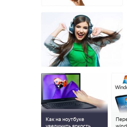
Как на ноутбуке
Пере
увеличить яркость
wind